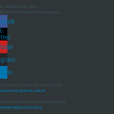
Av. Juan D. Perón 7934
B1621BGY, Benavidez PBA, Argentina
ebook
X-
tter
tube
agram
kedin
Centro de Atención Técnica al Cliente:
soportecac@arsat.com.ar
Centro de Atención Comercial al Cliente:
comercial@arsat.com.ar