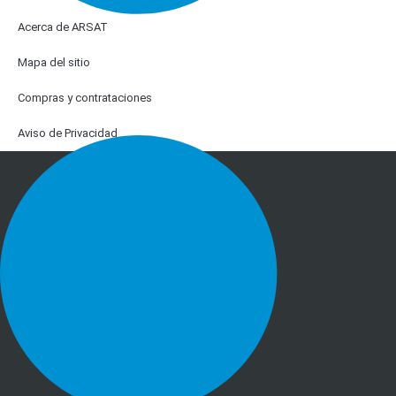
Acerca de ARSAT
Mapa del sitio
Compras y contrataciones
Aviso de Privacidad