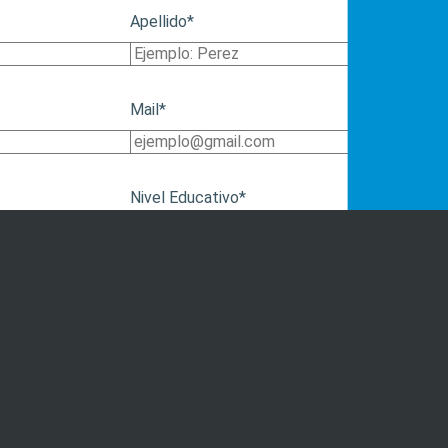
Apellido*
Mail*
Nivel Educativo*