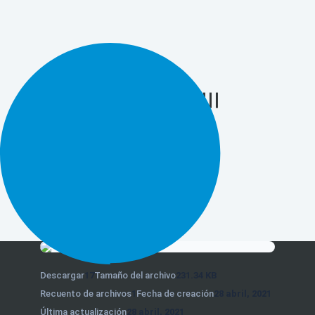
Certificación tierIII
design
Descargar
17
Tamaño del archivo
231.34 KB
Recuento de archivos
1
Fecha de creación
28 abril, 2021
Última actualización
28 abril, 2021