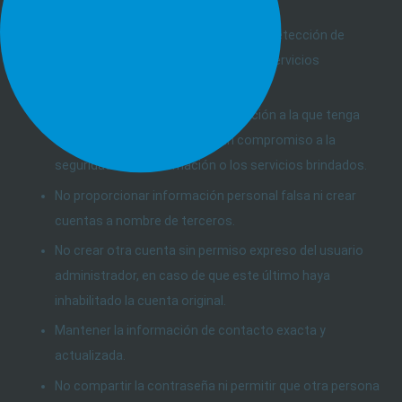
de las mismas para cualquier fin.
No divulgar información acerca de la detección de
vulnerabilidades encontradas en los servicios
contratados.
Comunicar a ARSAT toda información a la que tenga
acceso que pudiera implicar un compromiso a la
seguridad de la información o los servicios brindados.
No proporcionar información personal falsa ni crear
cuentas a nombre de terceros.
No crear otra cuenta sin permiso expreso del usuario
administrador, en caso de que este último haya
inhabilitado la cuenta original.
Mantener la información de contacto exacta y
actualizada.
No compartir la contraseña ni permitir que otra persona