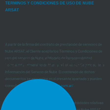
TERMINOS Y CONDICIONES DE USO DE NUBE
ARSAT
Consideraciones GENERALES
A partir de la firma del contrato de prestación de servicios de
Nube ARSAT, el Cliente acepta los Términos y Condiciones de
uso del servicio de Nube, el Modelo de Responsabilidad
NUBE Y DATACENT
Compartida del servicio de Nube y la Política de Seguridad de la
Información del Servicio de Nube. El contenido de dichos
documentos se encuentra en el presente apartado y pueden
consultarse en:
https://nube.arsat.com.ar/
Las PARTES definen y asignan sus responsabilidades relativas
a la Seguridad de la Información para el servicio Nube ARSAT