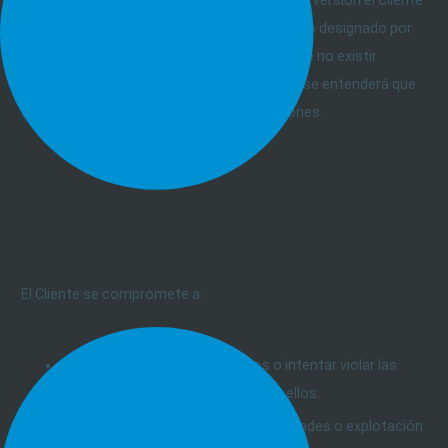
debe enviar un correo electrónico al ejecutivo designado por
ARSAT para proceder a la baja del servicio. De no existir
manifestación dentro del plazo estipulado, se entenderá que
el Cliente ha aceptado las nuevas condiciones.
TERMINOS Y CONDICIONES DE USO
El Cliente se compromete a:
No acceder a datos restringidos o intentar violar las
barreras de seguridad para llegar a ellos.
No realizar búsquedas de vulnerabilidades o explotación