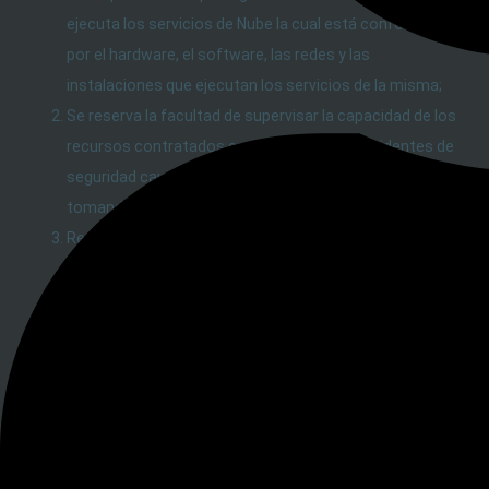
ejecuta los servicios de Nube la cual está conformada
por el hardware, el software, las redes y las
instalaciones que ejecutan los servicios de la misma;
Se reserva la facultad de supervisar la capacidad de los
recursos contratados con el fin de evitar incidentes de
seguridad causados por la falta de los mismos
tomando las acciones necesarias;
Resguarda los registros de eventos y alertas
recopilados en relación con el uso de servicio de la Nube
por parte del Cliente durante 15 y 7 días,
respectivamente;
Se compromete a notificar las tareas de
mantenimiento preventivo conforme lo acordado en la
orden de servicios, y el inicio y finalización de los
cambios que puedan afectar negativamente al servicio
de la Nube;