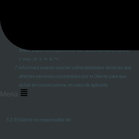
Utiliza
south-america.pool.ntp.org
para la
sincronización de los relojes de Cloud ARSAT en la cual
se basará toda la infraestructura que el Cliente
contrate;
Proporciona al Cliente capacidades de supervisión
sobre aspectos específicos del funcionamiento de los
SUCURSAL VIRTUA
servicios en la Nube;
Informará cuando existan vulnerabilidades técnicas que
afecten servicios contratados por el Cliente para que
actúe en consecuencia, en caso de aplicarle.
Menú
5.2: El Cliente es responsable de: