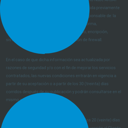
sobre el Modelo de Responsabilidad Compartida previamente
mencionado. En particular, el Cliente será responsable de: la
seguridad en la Nube de sus datos, la plataforma,
aplicaciones, identidad y control de acceso, encripción,
sistema operativo, redes y configuración de firewall.
En el caso de que dicha información sea actualizada por
razones de seguridad y/o con el fin de mejorar los servicios
contratados, las nuevas condiciones entrarán en vigencia a
partir de su aceptación o a partir de los 30 (treinta) días
corridos después de su publicación y podrán consultarse en el
mismo enlace.
En caso de no estar de acuerdo, dentro de los 20 (veinte) días
corridos a partir de la publicación de la nueva versión el Cliente