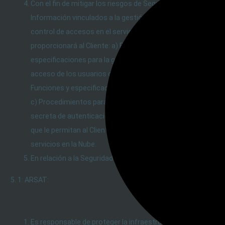
Con el fin de mitigar los riesgos de Seguridad de la
Información vinculados a la gestión de identidades y
control de accesos en el servicio de Nube, ARSAT
proporcionará al Cliente: a) Funciones y
especificaciones para la gestión de los derechos de
acceso de los usuarios del Cliente en la Nube; b)
Funciones y especificaciones de alta y baja de usuarios;
c) Procedimientos para la gestión de la información
secreta de autenticación del Cliente y d) Mecanismos
que le permitan al Cliente restringir el acceso a sus
servicios en la Nube.
En relación a la Seguridad Operativa:
5. 1: ARSAT:
Es responsable de proteger la infraestructura que